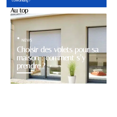
coworking ?
Au top
NEWS
Choisir des volets pour sa
maison : comment s’y
prendre ?