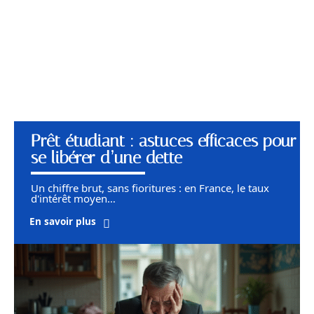
Prêt étudiant : astuces efficaces pour
se libérer d’une dette
Un chiffre brut, sans fioritures : en France, le taux
d'intérêt moyen
…
En savoir plus