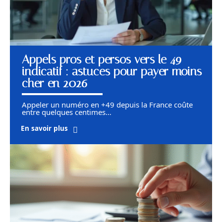
Appels pros et persos vers le 49
indicatif : astuces pour payer moins
cher en 2026
Appeler un numéro en +49 depuis la France coûte
entre quelques centimes
…
En savoir plus