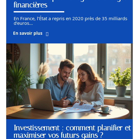
financières
En France, l’État a repris en 2020 près de 35 milliards
d’euros
…
En savoir plus
Investissement : comment planifier et
maximiser vos futurs gains ?