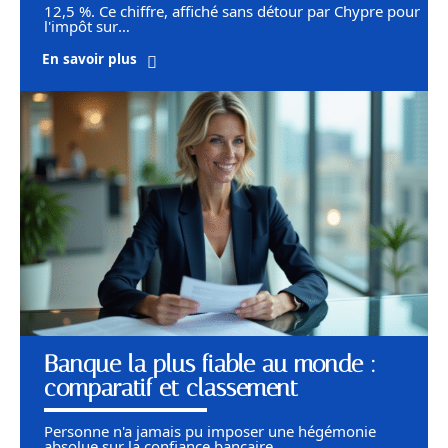
12,5 %. Ce chiffre, affiché sans détour par Chypre pour
l'impôt sur
…
En savoir plus
Banque la plus fiable au monde :
comparatif et classement
Personne n'a jamais pu imposer une hégémonie
absolue sur la confiance bancaire
…