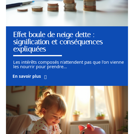
Effet boule de neige dette :
signification et conséquences
expliquées
Les intérêts composés n'attendent pas que l'on vienne
les nourrir pour prendre
…
En savoir plus