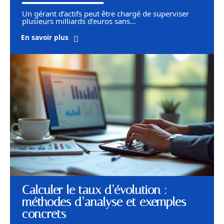
Un gérant d’actifs peut être chargé de superviser
plusieurs milliards d’euros sans
…
En savoir plus
Calculer le taux d’évolution :
méthodes d’analyse et exemples
concrets