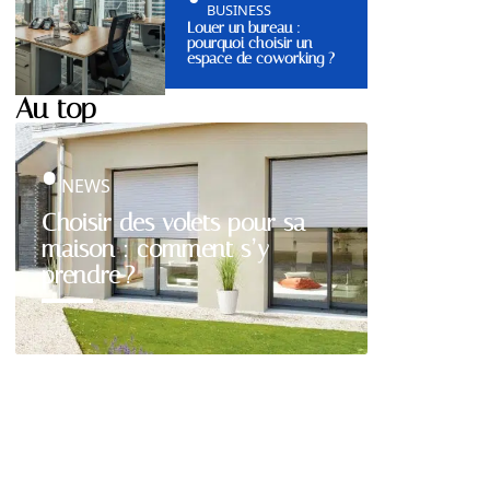
BUSINESS
Louer un bureau :
pourquoi choisir un
espace de coworking ?
Au top
NEWS
Choisir des volets pour sa
maison : comment s’y
prendre ?