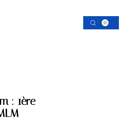
S
PATRIMOINE
VOITURE
WEB
m : 1ère
 MLM