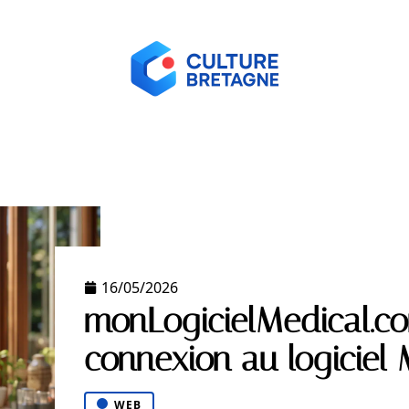
ORME
HABITER
HOBBIES
LOGEMENT
NEW
16/05/2026
monLogicielMedical.co
connexion au logiciel
WEB