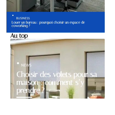
BUSINESS
Louer un bureau : pourquoi choisir un espace de
coworking ?
Au top
NEWS
Choisir des volets pour sa
maison : comment s’y
prendre ?