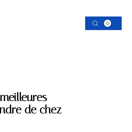
S
PATRIMOINE
VOITURE
WEB
 meilleures
endre de chez