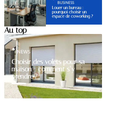
BUSINESS
Louer un bureau :
pourquoi choisir un
espace de coworking ?
Au top
NEWS
Choisir des volets pour sa
maison : comment s’y
prendre ?