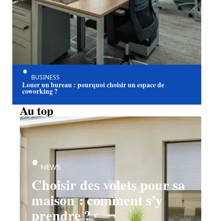
BUSINESS
Louer un bureau : pourquoi choisir un espace de
coworking ?
Au top
NEWS
Choisir des volets pour sa
maison : comment s’y
prendre ?