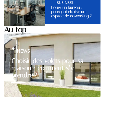
BUSINESS
Louer un bureau :
pourquoi choisir un
espace de coworking ?
Au top
NEWS
Choisir des volets pour sa
maison : comment s’y
prendre ?