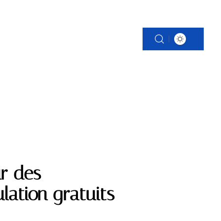
S
PATRIMOINE
VOITURE
WEB
ur des
ation gratuits