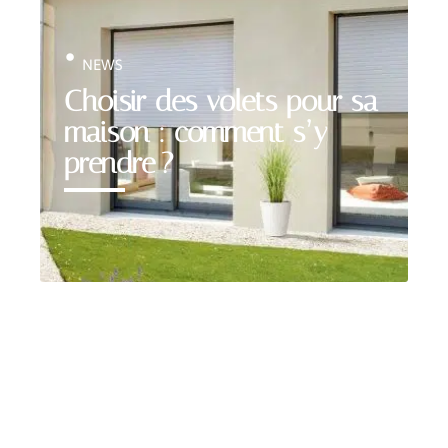
NEWS
Choisir des volets pour sa
maison : comment s’y
prendre ?
Contact
Mentions légales
Sitemap