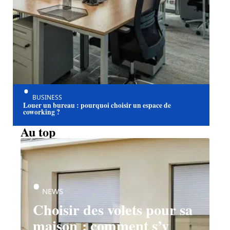
BUSINESS
Louer un bureau : pourquoi choisir un espace de
coworking ?
Au top
NEWS
Choisir des volets pour sa
maison : comment s’y