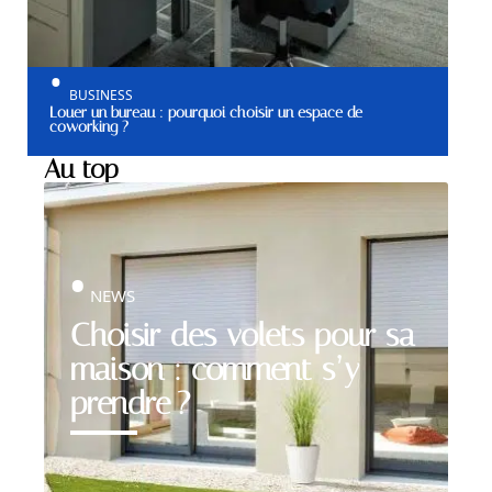
BUSINESS
Louer un bureau : pourquoi choisir un espace de
coworking ?
Au top
NEWS
Choisir des volets pour sa
maison : comment s’y
prendre ?