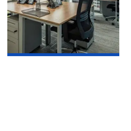
BUSINESS
Louer un bureau : pourquoi choisir un espace de
coworking ?
Au top
NEWS
Choisir des volets pour sa