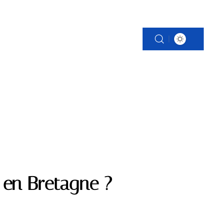
S
PATRIMOINE
VOITURE
WEB
 en Bretagne ?