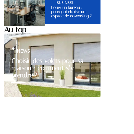
BUSINESS
Louer un bureau :
pourquoi choisir un
espace de coworking ?
Au top
NEWS
Choisir des volets pour sa
maison : comment s’y
prendre ?