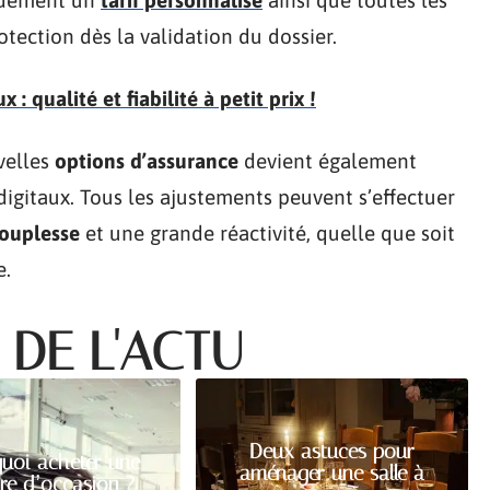
tection dès la validation du dossier.
: qualité et fiabilité à petit prix !
velles
options d’assurance
devient également
digitaux. Tous les ajustements peuvent s’effectuer
ouplesse
et une grande réactivité, quelle que soit
e.
 DE L'ACTU
Deux astuces pour
uoi acheter une
aménager une salle à
re d’occasion ?