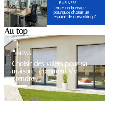
BUSINESS
Louer un bureau :
pourquoi choisir un
espace de coworking ?
Au top
NEWS
Choisir des volets pour sa
maison : comment s’y
prendre ?