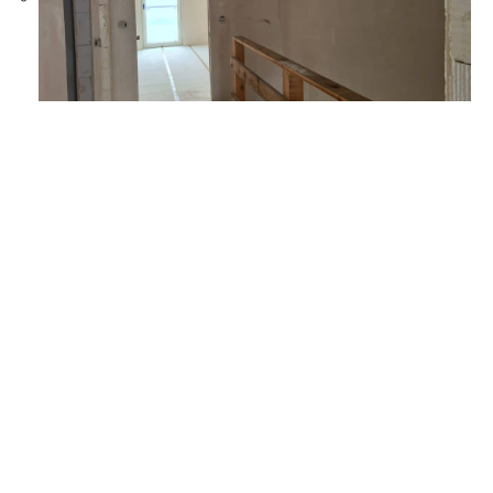
CONCEPT NIERUCHOMOŚCI
ul. Trudna 7132-
700 Bochnia 48 734 417 336 | 48 882 509
579biuro@nieruchomosci-concept.pl
Strona FB
L’adresse de la tranquillité, la promesse d’un
nouveau départ : à Brzeska, chaque façade
raconte une histoire, et celles qui s’écrivent
aujourd’hui pourraient bien changer le visage
de Brest demain.